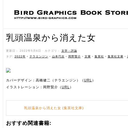
乳頭温泉から消えた女
更新日： 2022年5月6日 ˑ カテゴリ：
文学・評論
ˑ
タグ:
2022年
•
テラエンジン
•
山本巧次
•
岡野賢介
•
文庫
•
集英社
•
集英社文庫
•
カバーデザイン：高橋健二（テラエンジン）（
URL
）
イラストレーション：岡野賢介（
URL
）
乳頭温泉から消えた女 (集英社文庫)
おすすめ関連書籍: