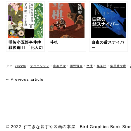
明智小五郎事件簿
斗棋
白夜の爺スナイパ
戦後編 II 「化人幻
ー
戯」「月と手袋」
タグ:
2022年
•
テラエンジン
•
山本巧次
•
岡野賢介
•
文庫
•
集英社
•
集英社文庫
•
Previous article
© 2022 すてきな装丁や装画の本屋 Bird Graphics Book Store. All i