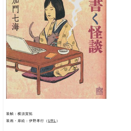
装幀：横須賀拓
装画・扉絵：伊野孝行（
URL
）