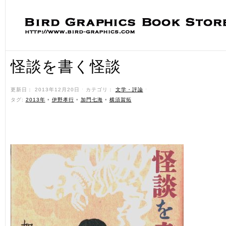
怪談を書く怪談
更新日： 2013年12月20日 ˑ カテゴリ：
文学・評論
ˑ
タグ:
2013年
•
伊野孝行
•
加門七海
•
横須賀拓