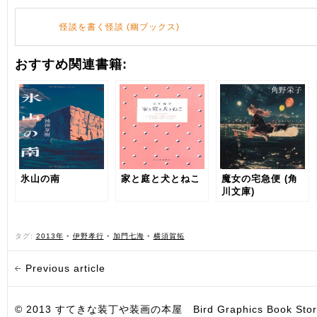
怪談を書く怪談 (幽ブックス)
おすすめ関連書籍:
氷山の南
家と庭と犬とねこ
魔女の宅急便 (角
川文庫)
タグ:
2013年
•
伊野孝行
•
加門七海
•
横須賀拓
Previous article
© 2013 すてきな装丁や装画の本屋 Bird Graphics Book Store. All i