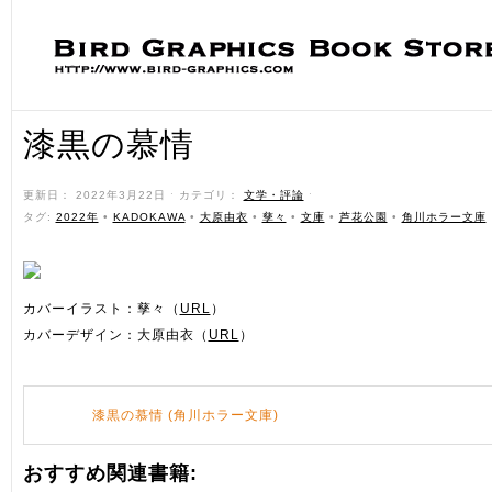
漆黒の慕情
更新日： 2022年3月22日 ˑ カテゴリ：
文学・評論
ˑ
タグ:
2022年
•
KADOKAWA
•
大原由衣
•
孳々
•
文庫
•
芦花公園
•
角川ホラー文庫
カバーイラスト：孳々（
URL
）
カバーデザイン：大原由衣（
URL
）
漆黒の慕情 (角川ホラー文庫)
おすすめ関連書籍: