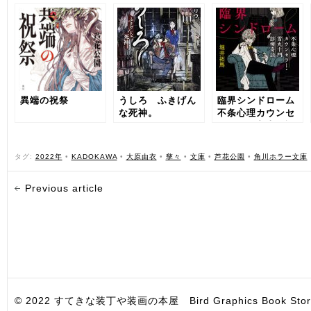
異端の祝祭
うしろ ふきげん
臨界シンドローム
な死神。
不条心理カウンセ
ラー・雪丸十門診
療奇談
タグ:
2022年
•
KADOKAWA
•
大原由衣
•
孳々
•
文庫
•
芦花公園
•
角川ホラー文庫
Previous article
© 2022 すてきな装丁や装画の本屋 Bird Graphics Book Store. All i