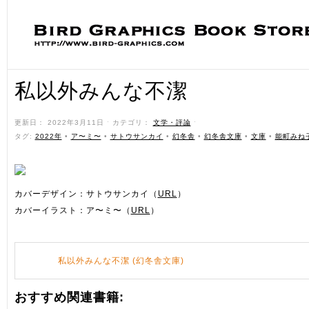
私以外みんな不潔
更新日： 2022年3月11日 ˑ カテゴリ：
文学・評論
ˑ
タグ:
2022年
•
ア〜ミ〜
•
サトウサンカイ
•
幻冬舎
•
幻冬舎文庫
•
文庫
•
能町みね
カバーデザイン：サトウサンカイ（
URL
）
カバーイラスト：ア〜ミ〜（
URL
）
私以外みんな不潔 (幻冬舎文庫)
おすすめ関連書籍: