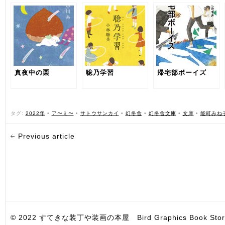
真夜中の栗
聡乃学習
帰宅部ボーイズ
タグ:
2022年
•
ア〜ミ〜
•
サトウサンカイ
•
幻冬舎
•
幻冬舎文庫
•
文庫
•
能町みね
Previous article
© 2022 すてきな装丁や装画の本屋 Bird Graphics Book Store. All i