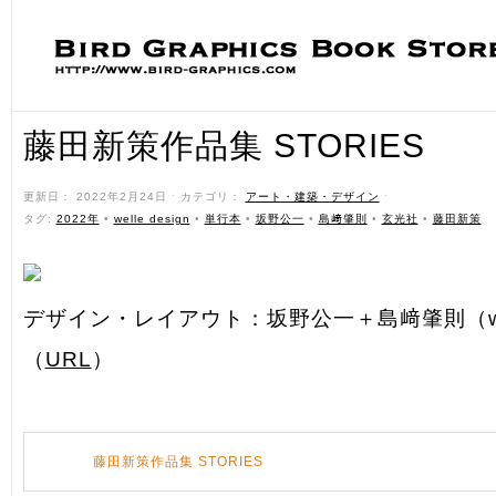
藤田新策作品集 STORIES
更新日： 2022年2月24日 ˑ カテゴリ：
アート・建築・デザイン
ˑ
タグ:
2022年
•
welle design
•
単行本
•
坂野公一
•
島﨑肇則
•
玄光社
•
藤田新策
デザイン・レイアウト：坂野公一＋島﨑肇則（welle
（
URL
）
藤田新策作品集 STORIES