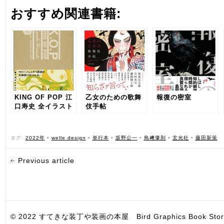
おすすめ関連書籍:
KING OF POP 江
乙女のための歌舞
報復の密室
口寿史 全イラスト
伎手帖
レーション集
タグ:
2022年
•
welle design
•
単行本
•
坂野公一
•
島﨑肇則
•
玄光社
•
藤田新策
Previous article
© 2022 すてきな装丁や装画の本屋 Bird Graphics Book Store. All i