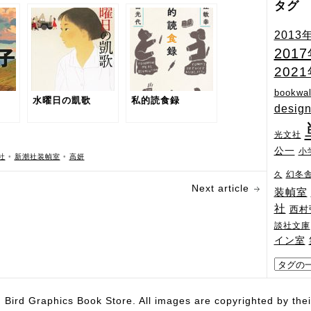
タグ
2013
201
202
bookwal
水曜日の凱歌
私的読食録
desig
光文社
公一
小
社
•
新潮社装幀室
•
高妍
幻冬
久
Next article
装幀室
社
西村
談社文庫
イン室
hics Book Store. All images are copyrighted by their 