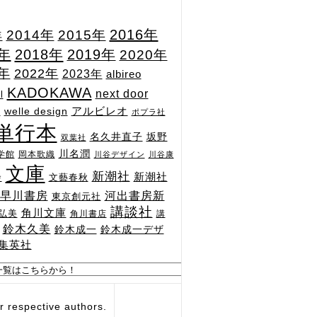
2015年
2016年
2014年
年
7年
2018年
2019年
2020年
1年
2022年
2023年
albireo
KADOKAWA
next door
l
n
アルビレオ
welle design
ポプラ社
単行本
坂野
名久井直子
双葉社
川名潤
学館
岡本歌織
川谷デザイン
川谷康
文庫
新潮社
新潮社
文藝春秋
舎
河出書房新
早川書房
東京創元社
講談社
角川文庫
弘美
角川書店
講
鈴木久美
鈴木成一
鈴木成一デザ
集英社
respective authors.