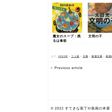
魔女のスープ：残
文明の子
るは食欲
タグ:
2022年
•
三上延
•
文庫
•
新潮文庫
•
新潮
Previous article
© 2022 すてきな装丁や装画の本屋 Bird Grap