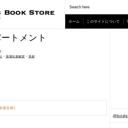
ホーム
このサイトについて
パートメント
論
ˑ
社
•
新潮社装幀室
•
高妍
新潮文庫)
@bird