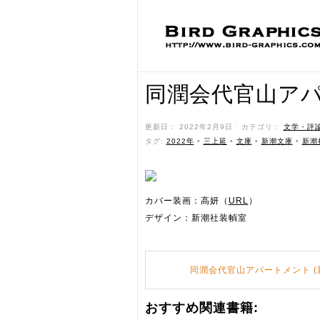
同潤会代官山ア
更新日： 2022年2月9日 ˑ カテゴリ：
文学・評
タグ:
2022年
•
三上延
•
文庫
•
新潮文庫
•
新潮
カバー装画：高妍（
URL
）
デザイン：新潮社装幀室
同潤会代官山アパートメント (
おすすめ関連書籍: