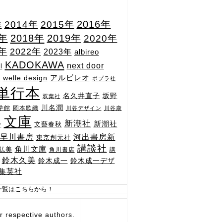
2015年
2016年
2014年
年
7年
2018年
2019年
2020年
1年
2022年
2023年
albireo
KADOKAWA
next door
l
n
アルビレオ
welle design
ポプラ社
単行本
坂野
名久井直子
双葉社
川名潤
学館
岡本歌織
川谷デザイン
川谷康
文庫
新潮社
新潮社
文藝春秋
舎
河出書房新
早川書房
東京創元社
講談社
角川文庫
弘美
角川書店
講
鈴木久美
鈴木成一
鈴木成一デザ
集英社
respective authors.