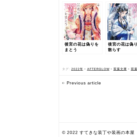
後宮の花は偽りを
後宮の花は偽
まとう
散らす
タグ:
2022年
•
AFTERGLOW
•
双葉文庫
•
双
Previous article
© 2022 すてきな装丁や装画の本屋 Bird Grap