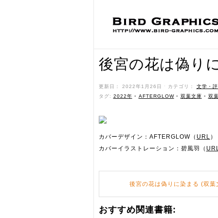
後宮の花は偽り
更新日： 2022年1月26日 ˑ カテゴリ：
文学・評
タグ:
2022年
•
AFTERGLOW
•
双葉文庫
•
双
カバーデザイン：AFTERGLOW（
URL
）
カバーイラストレーション：碧風羽（
UR
後宮の花は偽りに染まる (双葉
おすすめ関連書籍: