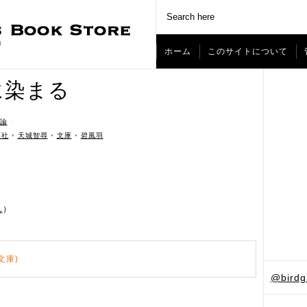
ホーム
このサイトについて
に染まる
論
ˑ
葉社
•
天城智尋
•
文庫
•
碧風羽
L
）
文庫)
@bird