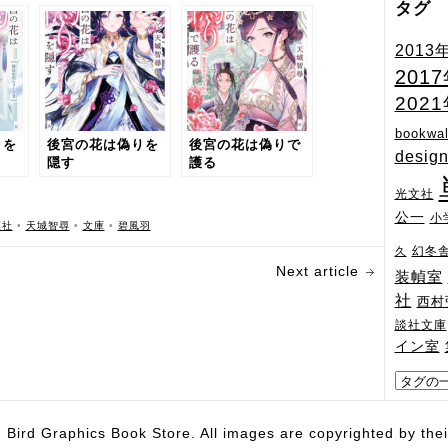
タグ
2013
201
202
bookwal
りを
後宮の花は偽りを
後宮の花は偽りで
desig
隠す
護る
光文社
公一
小
葉社
•
天城智尋
•
文庫
•
碧風羽
幻冬
久
Next article
装幀室
社
西村
談社文庫
イン室
hics Book Store. All images are copyrighted by their 