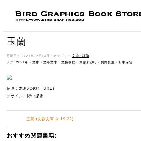
玉蘭
更新日： 2021年12月14日 ˑ カテゴリ：
文学・評論
ˑ
タグ:
2021年
•
文庫
•
文春文庫
•
文藝春秋
•
木原未沙紀
•
桐野夏生
•
野中深雪
装画：木原未沙紀（
URL
）
デザイン：野中深雪
玉蘭 (文春文庫 き 19-22)
おすすめ関連書籍: