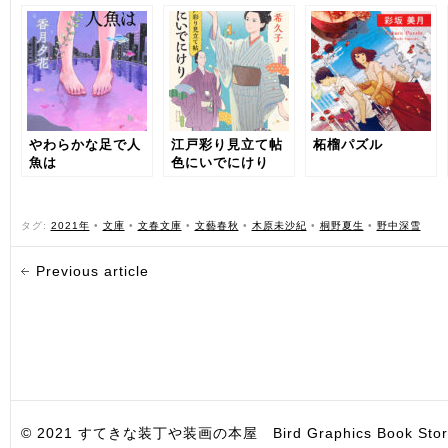
やわらかな足で人
江戸彩り見立て帖
柘榴パズル
魚は
色にいでにけり
タグ:
2021年
•
文庫
•
文春文庫
•
文藝春秋
•
木原未沙紀
•
桐野夏生
•
野中深雪
Previous article
© 2021 すてきな装丁や装画の本屋 Bird Graphics Book Store. All i