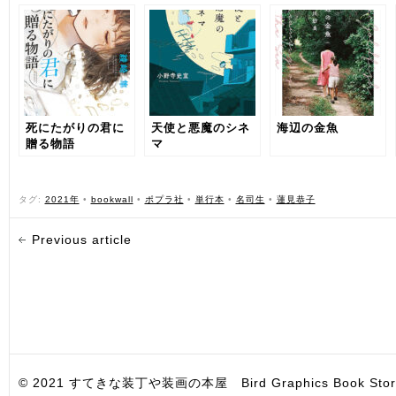
死にたがりの君に
天使と悪魔のシネ
海辺の金魚
贈る物語
マ
タグ:
2021年
•
bookwall
•
ポプラ社
•
単行本
•
名司生
•
蓮見恭子
Previous article
© 2021 すてきな装丁や装画の本屋 Bird Graphics Book Store. All i