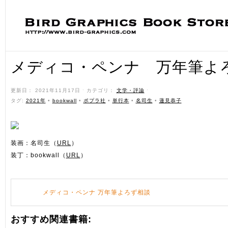
メディコ・ペンナ 万年筆よ
更新日： 2021年11月17日 ˑ カテゴリ：
文学・評論
ˑ
タグ:
2021年
•
bookwall
•
ポプラ社
•
単行本
•
名司生
•
蓮見恭子
装画：名司生（
URL
）
装丁：bookwall（
URL
）
メディコ・ペンナ 万年筆よろず相談
おすすめ関連書籍: