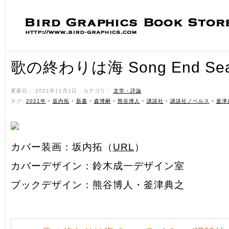
歌の終わりは海 Song End Se
更新日： 2021年11月1日 ˑ カテゴリ：
文学・評論
ˑ
タグ:
2021年
•
坂内拓
•
新書
•
森博嗣
•
熊谷博人
•
講談社
•
講談社ノベルス
•
釜津
カバー装画：坂内拓（
URL
）
カバーデザイン：鈴木成一デザイン室
ブックデザイン：熊谷博人・釜津典之