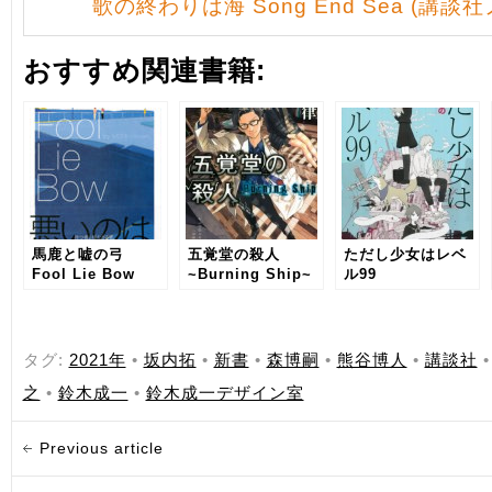
歌の終わりは海 Song End Sea (講談
おすすめ関連書籍:
馬鹿と嘘の弓
五覚堂の殺人
ただし少女はレベ
Fool Lie Bow
~Burning Ship~
ル99
タグ:
2021年
•
坂内拓
•
新書
•
森博嗣
•
熊谷博人
•
講談社
之
•
鈴木成一
•
鈴木成一デザイン室
Previous article