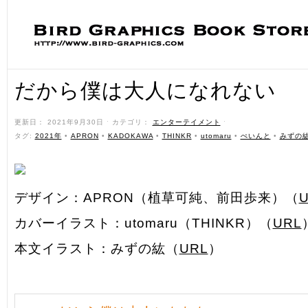
だから僕は大人になれない
更新日： 2021年9月30日 ˑ カテゴリ：
エンターテイメント
ˑ
タグ:
2021年
•
APRON
•
KADOKAWA
•
THINKR
•
utomaru
•
ぺいんと
•
みずの
デザイン：APRON（植草可純、前田歩来）（
カバーイラスト：utomaru（THINKR）（
URL
本文イラスト：みずの紘（
URL
）