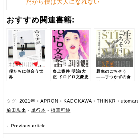
だから僕は大人になれない
おすすめ関連書籍:
僕たちに似合う世
炎上案件 明治/大
野生のごちそう
界
正 ドロドロ文豪史
——手つかずの食
材を探す旅
タグ:
2021年
•
APRON
•
KADOKAWA
•
THINKR
•
utomar
前田歩来
•
単行本
•
植草可純
Previous article