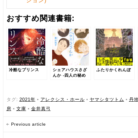
ション)
おすすめ関連書籍:
冷酷なプリンス
シェアハウスさざ
ふたりかくれんぼ
んか -四人の秘め
ごと-
タグ:
2021年
•
アレクシス・ホール
•
ヤマシタツトム
•
丹
房
•
文庫
•
金井真弓
Previous article