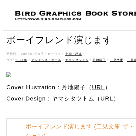
ボーイフレンド演じます
更新日： 2021年8月6日 ˑ カテゴリ：
文学・評論
ˑ
タグ:
2021年
•
アレクシス・ホール
•
ヤマシタツトム
•
丹地陽子
•
二見文庫
•
二見
Cover Illustration：丹地陽子（
URL
）
Cover Design：ヤマシタツトム（
URL
）
ボーイフレンド演じます (二見文庫 ザ