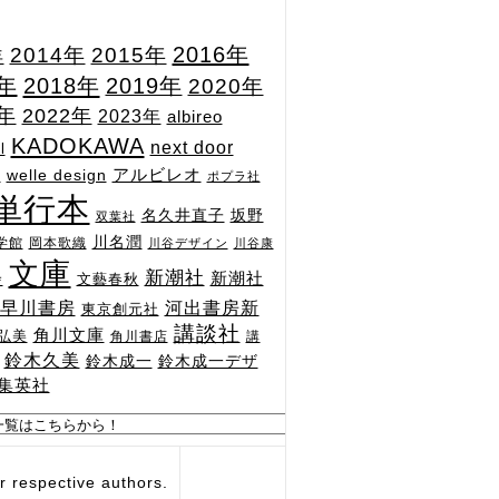
2015年
2016年
2014年
年
7年
2018年
2019年
2020年
1年
2022年
2023年
albireo
KADOKAWA
next door
l
n
アルビレオ
welle design
ポプラ社
単行本
坂野
名久井直子
双葉社
川名潤
学館
岡本歌織
川谷デザイン
川谷康
文庫
新潮社
新潮社
文藝春秋
舎
河出書房新
早川書房
東京創元社
講談社
角川文庫
弘美
角川書店
講
鈴木久美
鈴木成一
鈴木成一デザ
集英社
respective authors.