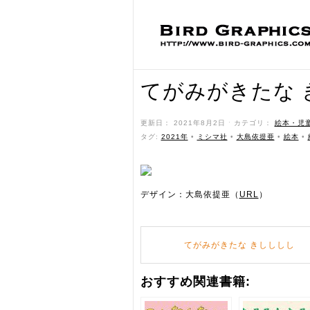
てがみがきたな 
更新日： 2021年8月2日 ˑ カテゴリ：
絵本・児
タグ:
2021年
•
ミシマ社
•
大島依提亜
•
絵本
•
デザイン：大島依提亜（
URL
）
てがみがきたな きしししし
おすすめ関連書籍: