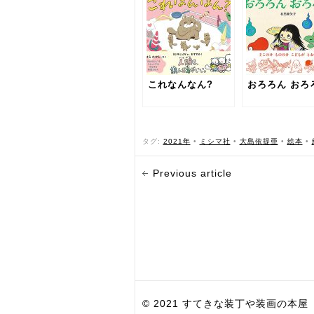
これなんなん?
おろろん おろ
タグ:
2021年
•
ミシマ社
•
大島依提亜
•
絵本
•
Previous article
© 2021 すてきな装丁や装画の本屋 Bird Grap