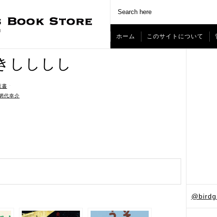
ホーム
このサイトについて
きしししし
童書
ˑ
網代幸介
@bird