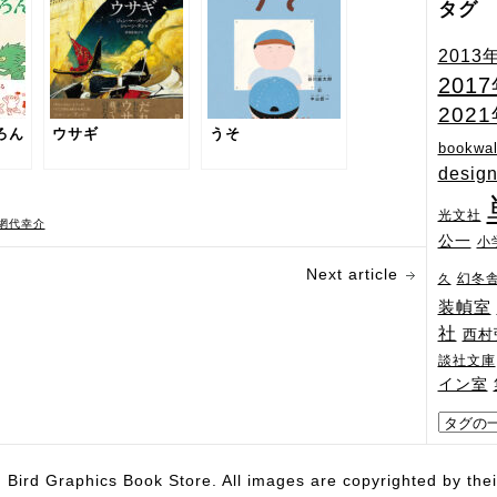
タグ
2013
201
202
ろん
ウサギ
うそ
bookwal
desig
光文社
網代幸介
公一
小
Next article
幻冬
久
装幀室
社
西村
談社文庫
イン室
hics Book Store. All images are copyrighted by their 