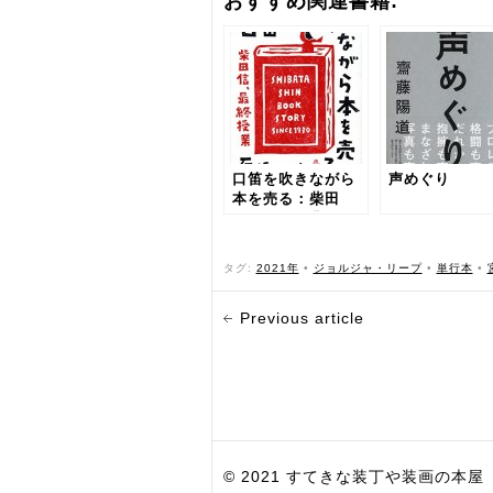
おすすめ関連書籍:
口笛を吹きながら
声めぐり
本を売る：柴田
信、最終授業
タグ:
2021年
•
ジョルジャ・リープ
•
単行本
•
Previous article
© 2021 すてきな装丁や装画の本屋 Bird Grap