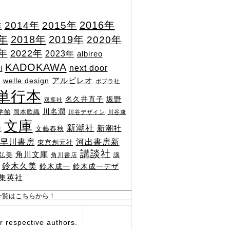
2015年
2016年
2014年
年
7年
2018年
2019年
2020年
1年
2022年
2023年
albireo
KADOKAWA
next door
l
n
アルビレオ
welle design
ポプラ社
単行本
坂野
名久井直子
双葉社
川名潤
学館
岡本歌織
川谷デザイン
川谷康
文庫
新潮社
新潮社
文藝春秋
舎
河出書房新
早川書房
東京創元社
講談社
角川文庫
弘美
角川書店
講
鈴木久美
鈴木成一
鈴木成一デザ
集英社
respective authors.