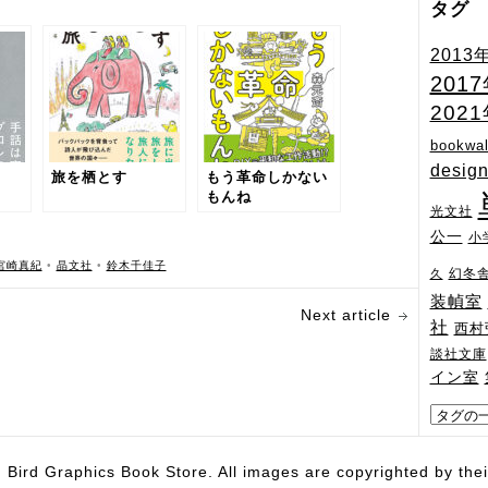
タグ
2013
201
202
bookwal
desig
旅を栖とす
もう革命しかない
もんね
光文社
公一
小
宮崎真紀
•
晶文社
•
鈴木千佳子
幻冬
久
装幀室
Next article
社
西村
談社文庫
イン室
hics Book Store. All images are copyrighted by their 