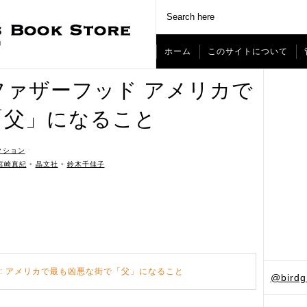
ホーム
このサイトについて
ファザーフッド アメリカで
「父」になること
クション
ˑ
宮崎真紀
•
晶文社
•
鈴木千佳子
: アメリカで最も凶悪な街で「父」になること
@bird