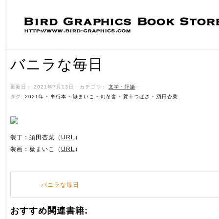
バニラな毎日
更新日： 2021年7月13日 ˑ カテゴリ：
文学・評論
ˑ
タグ:
2021年
•
単行本
•
嶽まいこ
•
幻冬舎
•
賀十つばさ
•
須田杏菜
装丁：須田杏菜（
URL
）
装画：嶽まいこ（
URL
）
バニラな毎日
おすすめ関連書籍: