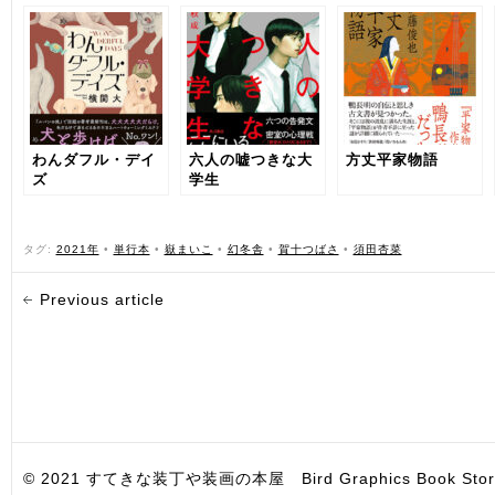
わんダフル・デイ
六人の嘘つきな大
方丈平家物語
ズ
学生
タグ:
2021年
•
単行本
•
嶽まいこ
•
幻冬舎
•
賀十つばさ
•
須田杏菜
Previous article
© 2021 すてきな装丁や装画の本屋 Bird Graphics Book Store. All i