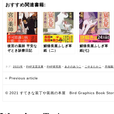
おすすめ関連書籍:
後宮の薬師 平安な
鯖猫長屋ふしぎ草
鯖猫長屋ふしぎ草
ぞとき診療日記
紙（二）
紙(七)
タグ:
2021年
•
PHP文芸文庫
•
PHP研究所
•
あさのあつこ
•
こやまたかこ
•
丹地陽
Previous article
© 2021 すてきな装丁や装画の本屋 Bird Graphics Book Store. All i