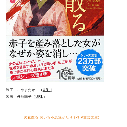
装丁：こやまたかこ（
URL
）
装画：丹地陽子（
URL
）
火花散る おいち不思議がたり (PHP文芸文庫)