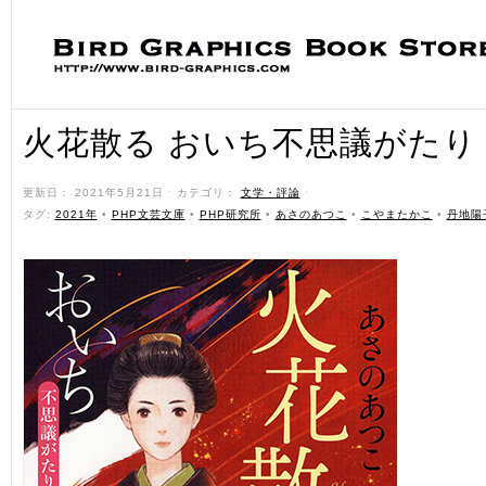
火花散る おいち不思議がたり
更新日： 2021年5月21日 ˑ カテゴリ：
文学・評論
ˑ
タグ:
2021年
•
PHP文芸文庫
•
PHP研究所
•
あさのあつこ
•
こやまたかこ
•
丹地陽