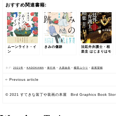
おすすめ関連書籍:
ムーンライト・イ
きみの傷跡
法廷外弁護士・相
ン
楽圭 はじまりはモ
ヒートで
タグ:
2021年
•
KADOKAWA
•
単行本
•
大原由衣
•
榎田ユウリ
•
萩尾望都
Previous article
© 2021 すてきな装丁や装画の本屋 Bird Graphics Book Store. All i