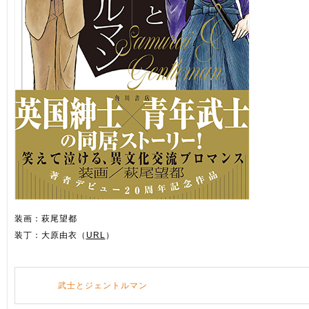
装画：萩尾望都
装丁：大原由衣（
URL
）
武士とジェントルマン