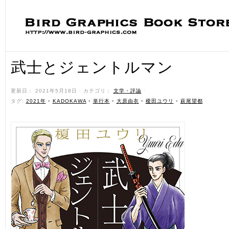
武士とジェントルマン
更新日： 2021年5月18日 ˑ カテゴリ：
文学・評論
ˑ
タグ:
2021年
•
KADOKAWA
•
単行本
•
大原由衣
•
榎田ユウリ
•
萩尾望都