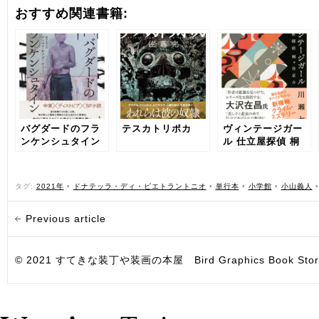
おすすめ関連書籍:
バグダードのフラ
テスカトリポカ
ヴィンテージガー
ンケンシュタイン
ル 仕立屋探偵 桐
ヶ谷京介
タグ:
2021年
•
ドナテッラ・ディ・ピエトラントニオ
•
単行本
•
小学館
•
小山義人
Previous article
© 2021 すてきな装丁や装画の本屋 Bird Graphics Book Store. All i