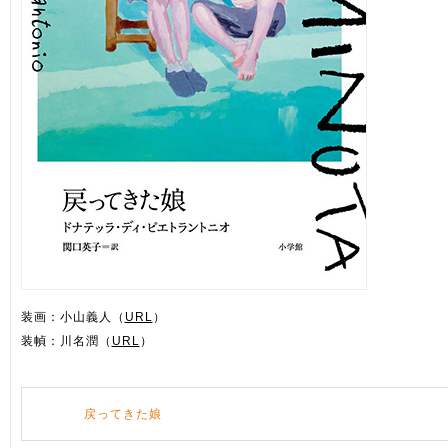
装画：小山義人（
URL
）
装幀：川名潤（
URL
）
戻ってきた娘