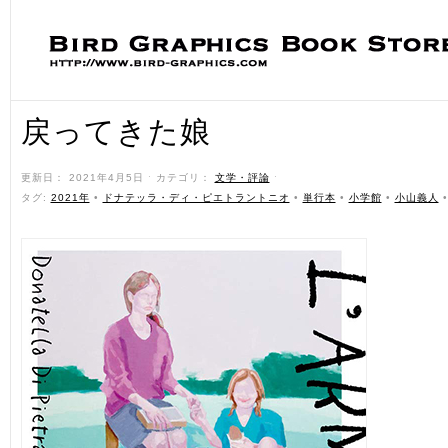
戻ってきた娘
更新日： 2021年4月5日 ˑ カテゴリ：
文学・評論
ˑ
タグ:
2021年
•
ドナテッラ・ディ・ピエトラントニオ
•
単行本
•
小学館
•
小山義人