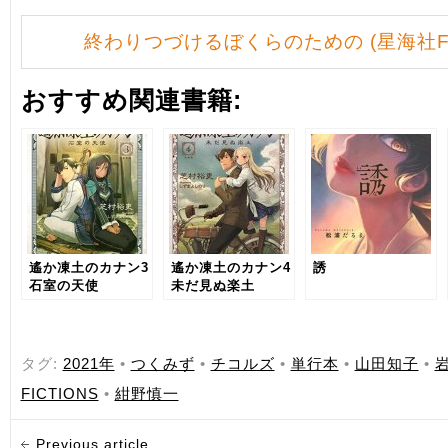
終わりつづけるぼくらのための (星海社FIC
おすすめ関連書籍:
遙か凍土のカナン3
遙か凍土のカナン4
誘
石室の天使
未だ見ぬ楽土
タグ:
2021年
•
つくみず
•
チコルズ
•
単行本
•
山田知子
•
FICTIONS
•
紺野慎一
Previous article