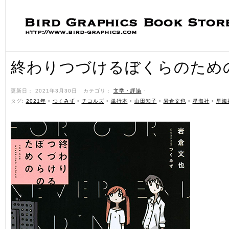
終わりつづけるぼくらのため
更新日： 2021年3月30日 ˑ カテゴリ：
文学・評論
ˑ
タグ:
2021年
•
つくみず
•
チコルズ
•
単行本
•
山田知子
•
岩倉文也
•
星海社
•
星海社