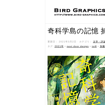
奇科学島の記憶 
更新日： 2021年3月2日 ˑ カテゴリ：
文学・評
タグ:
2021年
•
next door design
•
toi8
•
加藤