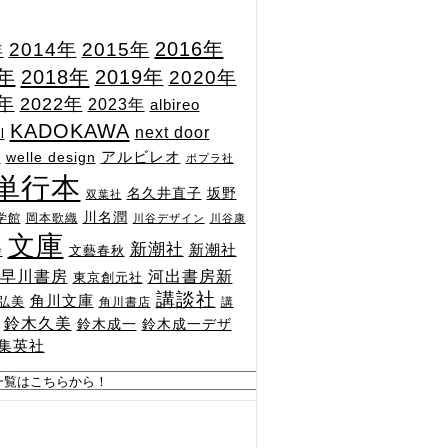
2015年
2016年
2014年
年
7年
2018年
2019年
2020年
1年
2022年
2023年
albireo
KADOKAWA
next door
l
n
アルビレオ
welle design
ポプラ社
単行本
坂野
名久井直子
双葉社
川名潤
学館
岡本歌織
川谷デザイン
川谷康
文庫
新潮社
新潮社
文藝春秋
舎
河出書房新
早川書房
東京創元社
講談社
角川文庫
弘美
角川書店
講
鈴木久美
鈴木成一
鈴木成一デザ
集英社