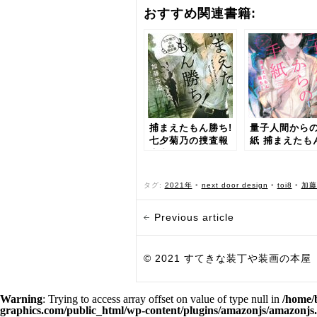
おすすめ関連書籍:
捕まえたもん勝ち!
量子人間から
七夕菊乃の捜査報
紙 捕まえたも
告書
ち!
タグ:
2021年
•
next door design
•
toi8
•
加藤
Previous article
© 2021 すてきな装丁や装画の本屋 Bird Grap
Warning
: Trying to access array offset on value of type null in
/home/
graphics.com/public_html/wp-content/plugins/amazonjs/amazonjs