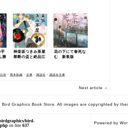
の手
神楽坂つきみ茶屋
花の下にて春死な
ん勝
禁断の盃と絶品江
む 新装版
戸レシピ
元浩
•
岡本歌織
•
文庫
•
講談社
•
講談社文庫
Next article
hics Book Store. All images are copyrighted by their 
birdgraphics/bird-
Powered by Wor
.php
on line
637