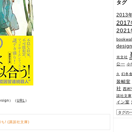
タグ
2013
201
202
bookwal
desig
光文社
公一
小
幻冬
久
装幀室
社
西村
談社文庫
sign）（
URL
）
イン室
! (講談社文庫)