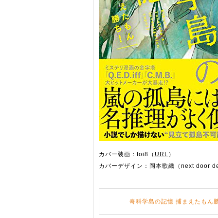
カバー装画：toi8（
URL
）
カバーデザイン：岡本歌織（next door de
奇科学島の記憶 捕まえたもん勝ち