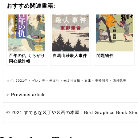
おすすめ関連書籍:
百年の仇 くらがり
白馬山荘殺人事件
問題物件
同心裁許帳
タグ:
2021年
•
ゲレンデ
•
光文社
•
光文社文庫
•
文庫
•
美輪和音
•
西村弘美
Previous article
© 2021 すてきな装丁や装画の本屋 Bird Graphics Book Store. All i