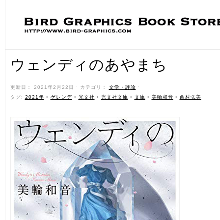
ウェンディのあやまち
更新日： 2021年2月22日 ˑ カテゴリ：
文学・評論
ˑ
タグ:
2021年
•
ゲレンデ
•
光文社
•
光文社文庫
•
文庫
•
美輪和音
•
西村弘美