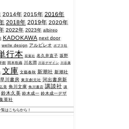
2015年
2016年
2014年
年
7年
2018年
2019年
2020年
1年
2022年
2023年
albireo
KADOKAWA
next door
l
n
アルビレオ
welle design
ポプラ社
単行本
坂野
名久井直子
双葉社
川名潤
学館
岡本歌織
川谷デザイン
川谷康
文庫
新潮社
新潮社
文藝春秋
舎
河出書房新
早川書房
東京創元社
講談社
角川文庫
弘美
角川書店
講
鈴木久美
鈴木成一
鈴木成一デザ
集英社