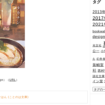
タグ
2013
201
202
bookwal
desig
光文社
公一
小
幻冬
久
装幀室
社
西村
談社文庫
ign）（
URL
）
イン室
はん (ことのは文庫)