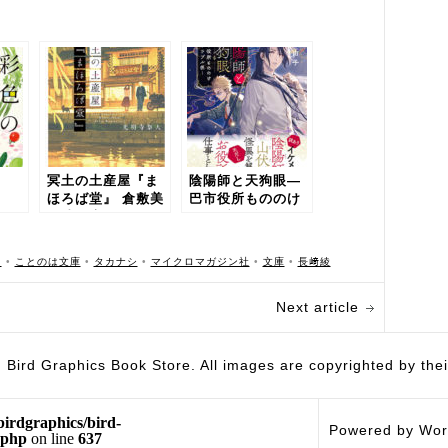
冥土の土産屋『ま
陰陽師と天狗眼―
ほろば堂』 倉敷美
巴市役所もののけ
観地区店へようこ
トラブル係―
そ
h
•
ことのは文庫
•
タカナシ
•
マイクロマガジン社
•
文庫
•
長﨑綾
Next article
hics Book Store. All images are copyrighted by their 
birdgraphics/bird-
Powered by Wor
.php
on line
637