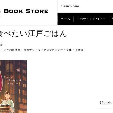
ホーム
このサイトについて
食べたい江戸ごはん
論
ˑ
h
•
ことのは文庫
•
タカナシ
•
マイクロマガジン社
•
文庫
•
長﨑綾
@bird