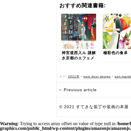
おすすめ関連書籍:
神宮道西入ル 謎解
極彩色の食卓
き京都のエフェメ
ラル
タグ:
2021年
•
next door design
•
pon-mars
Previous article
© 2021 すてきな装丁や装画の本屋 Bird Grap
Warning
: Trying to access array offset on value of type null in
/home/
graphics.com/public_html/wp-content/plugins/amazonjs/amazonjs