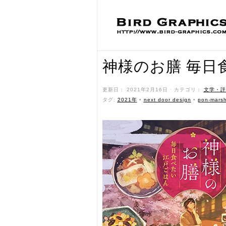
神様のお膳 毎日
更新日： 2021年2月16日 ˑ カテゴリ：
文学・評
タグ:
2021年
•
next door design
•
pon-mars