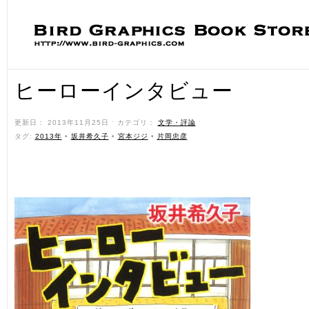
ヒーローインタビュー
更新日： 2013年11月25日 ˑ カテゴリ：
文学・評論
ˑ
タグ:
2013年
•
坂井希久子
•
宮本ジジ
•
片岡忠彦