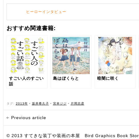
ヒーローインタビュー
おすすめ関連書籍:
すごい人のすごい
島はぼくらと
暗闇に咲く
話
タグ:
2013年
•
坂井希久子
•
宮本ジジ
•
片岡忠彦
Previous article
© 2013 すてきな装丁や装画の本屋 Bird Graphics Book Store. All i