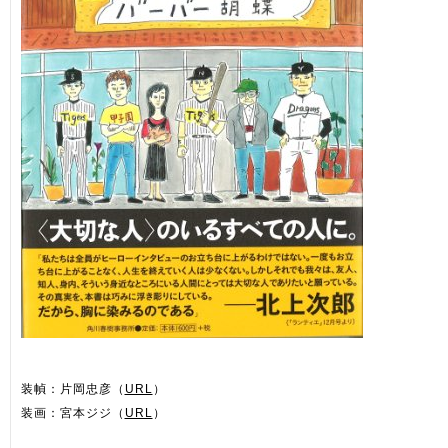
装幀：片岡忠彦（
URL
）
装画：宮本ジジ（
URL
）