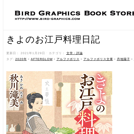
きよのお江戸料理日記
更新日： 2021年1月29日 ˑ カテゴリ：
文学・評論
ˑ
タグ:
2020年
•
AFTERGLOW
•
アルファポリス
•
アルファポリス文庫
•
丹地陽子
•