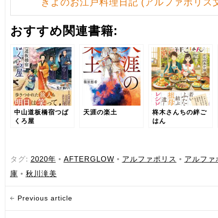
きよのお江戸料理日記 (アルファポリス文
おすすめ関連書籍:
中山道板橋宿つば
天涯の楽土
柊木さんちの絆ご
くろ屋
はん
タグ:
2020年
•
AFTERGLOW
•
アルファポリス
•
アルファ
庫
•
秋川滝美
Previous article