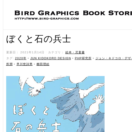
ぼくと石の兵士
更新日： 2021年1月14日 ˑ カテゴリ：
絵本・児童書
ˑ
タグ:
2020年
•
JUN KIDOKORO DESIGN
•
PHP研究所
•
ジュン・キドコロ・デザ
所潤
•
早川世詩男
•
櫛田理絵