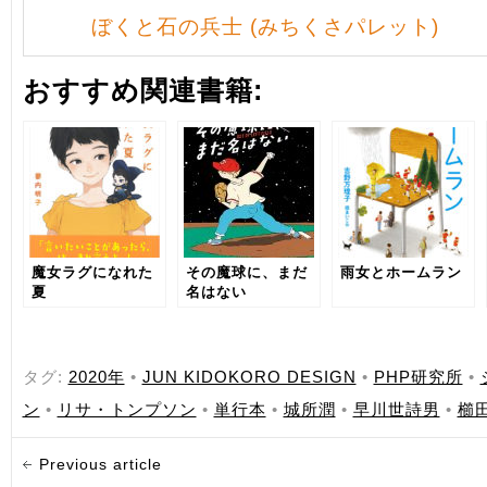
ぼくと石の兵士 (みちくさパレット)
おすすめ関連書籍:
魔女ラグになれた
その魔球に、まだ
雨女とホームラン
夏
名はない
タグ:
2020年
•
JUN KIDOKORO DESIGN
•
PHP研究所
•
ン
•
リサ・トンプソン
•
単行本
•
城所潤
•
早川世詩男
•
櫛
Previous article