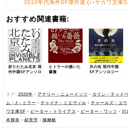
2010年代海外SF傑作選 (ハヤカワ文庫S
おすすめ関連書籍:
折りたたみ北京 現
ヒトラーの描いた
月の光 現代中国
代中国SFアンソロ
薔薇
SFアンソロジー
ジー
タグ:
2020年
•
アナリー・ニューイッツ
•
カリン・ティド
ム・J・ミラー
•
チャイナ・ミエヴィル
•
チャールズ・ユウ
ワ文庫SF
•
ピーター・トライアス
•
ピーター・ワッツ
•
川
本輝幸
•
郝景芳
•
陳楸帆