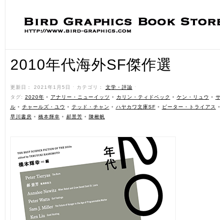
2010年代海外SF傑作選
更新日： 2021年1月5日 ˑ カテゴリ：
文学・評論
ˑ
タグ:
2020年
•
アナリー・ニューイッツ
•
カリン・ティドベック
•
ケン・リュウ
•
ル
•
チャールズ・ユウ
•
テッド・チャン
•
ハヤカワ文庫SF
•
ピーター・トライアス
早川書房
•
橋本輝幸
•
郝景芳
•
陳楸帆