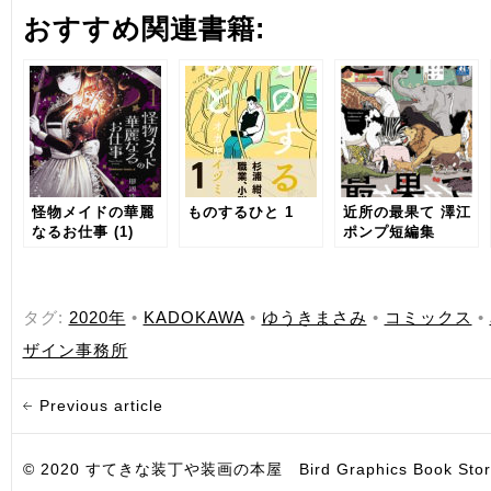
おすすめ関連書籍:
怪物メイドの華麗
ものするひと 1
近所の最果て 澤江
なるお仕事 (1)
ポンプ短編集
タグ:
2020年
•
KADOKAWA
•
ゆうきまさみ
•
コミックス
•
ザイン事務所
Previous article
© 2020 すてきな装丁や装画の本屋 Bird Graphics Book Store. All i