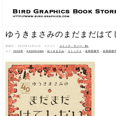
ゆうきまさみのまだまだはて
更新日： 2020年12月21日 ˑ カテゴリ：
コミック・ラノベ・BL
ˑ
タグ:
2020年
•
KADOKAWA
•
ゆうきまさみ
•
コミックス
•
名和田耕平
•
名和田耕