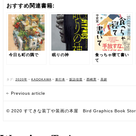
おすすめ関連書籍:
今日も町の隅で
眠りの神
食っちゃ寝て書い
て
タグ:
2020年
•
KADOKAWA
•
単行本
•
坂詰佳苗
•
西崎憲
•
高妍
Previous article
© 2020 すてきな装丁や装画の本屋 Bird Graphics Book Store. All i