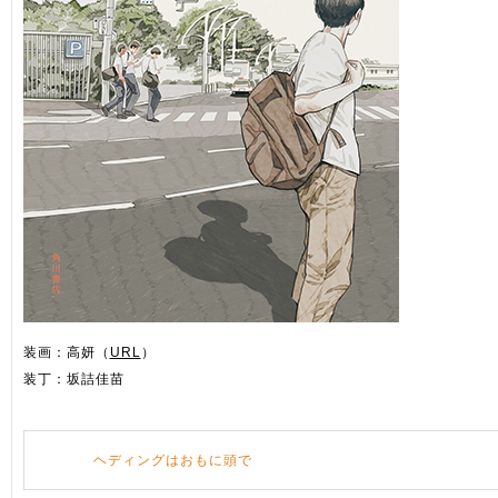
装画：高妍（
URL
）
装丁：坂詰佳苗
ヘディングはおもに頭で