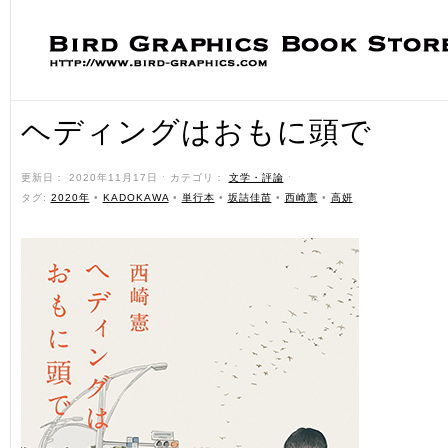
ヘディングはおもに頭で
更新日： 2020年11月17日 ˑ カテゴリ：
文学・評論
ˑ
タグ:
2020年
•
KADOKAWA
•
単行本
•
坂詰佳苗
•
西崎憲
•
高妍