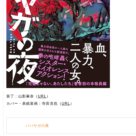
装丁：山影麻奈（
URL
）
カバー・表紙装画：寺田克也（
URL
）
ババヤガの夜