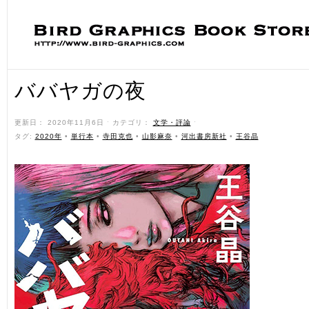
ババヤガの夜
更新日： 2020年11月6日 ˑ カテゴリ：
文学・評論
ˑ
タグ:
2020年
•
単行本
•
寺田克也
•
山影麻奈
•
河出書房新社
•
王谷晶