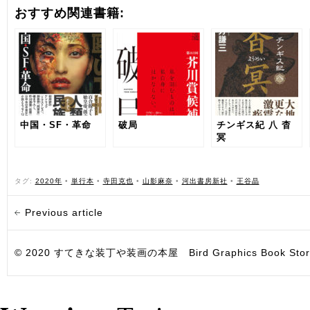
おすすめ関連書籍:
中国・SF・革命
破局
チンギス紀 八 杳
冥
タグ:
2020年
•
単行本
•
寺田克也
•
山影麻奈
•
河出書房新社
•
王谷晶
Previous article
© 2020 すてきな装丁や装画の本屋 Bird Graphics Book Store. All i