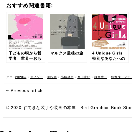
おすすめ関連書籍:
子どもの頃から哲
マルクス最後の旅
4 Unique Girls
学者 世界一おも
特別なあなたへの
しろい、哲学を使
招待状
った「絶望からの
脱出」！
タグ:
2020年
•
サイゾー
•
単行本
•
小林哲夫
•
西山寛紀
•
鈴木成一
•
鈴木成一デザ
Previous article
© 2020 すてきな装丁や装画の本屋 Bird Graphics Book Store. All i