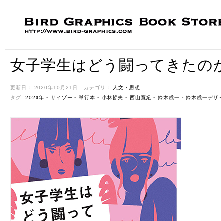
女子学生はどう闘ってきたの
更新日： 2020年10月21日 ˑ カテゴリ：
人文・思想
ˑ
タグ:
2020年
•
サイゾー
•
単行本
•
小林哲夫
•
西山寛紀
•
鈴木成一
•
鈴木成一デザ