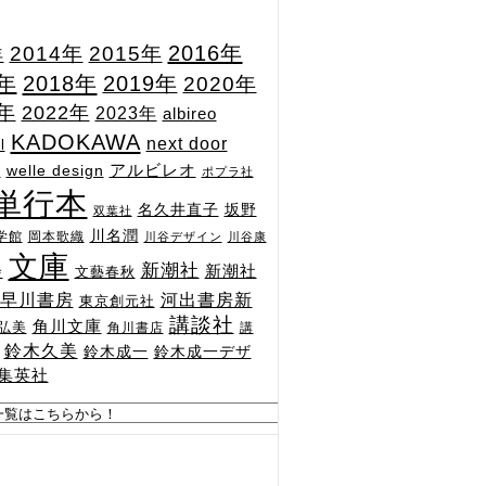
2015年
2016年
2014年
年
7年
2018年
2019年
2020年
1年
2022年
2023年
albireo
KADOKAWA
next door
l
n
アルビレオ
welle design
ポプラ社
単行本
坂野
名久井直子
双葉社
川名潤
学館
岡本歌織
川谷デザイン
川谷康
文庫
新潮社
新潮社
文藝春秋
舎
河出書房新
早川書房
東京創元社
講談社
角川文庫
弘美
角川書店
講
鈴木久美
鈴木成一
鈴木成一デザ
集英社