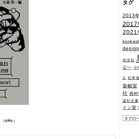
タグ
2013
201
202
bookwal
desig
光文社
公一
小
幻冬
久
装幀室
社
西村
談社文庫
イン室
）（
URL
）