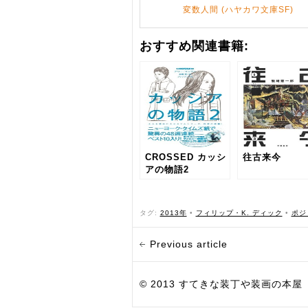
変数人間 (ハヤカワ文庫SF)
おすすめ関連書籍:
CROSSED カッシ
往古来今
アの物語2
タグ:
2013年
•
フィリップ・K. ディック
•
ポジ
Previous article
© 2013 すてきな装丁や装画の本屋 Bird Grap