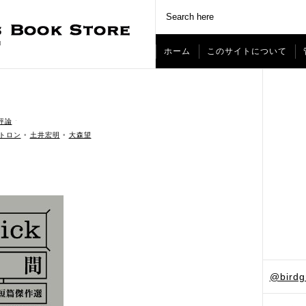
ホーム
このサイトについて
評論
ˑ
トロン
•
土井宏明
•
大森望
@bird