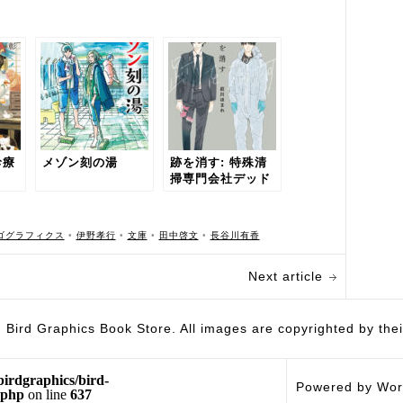
診療
メゾン刻の湯
跡を消す: 特殊清
掃専門会社デッド
モーニング
ゴグラフィクス
•
伊野孝行
•
文庫
•
田中啓文
•
長谷川有香
Next article
hics Book Store. All images are copyrighted by their 
birdgraphics/bird-
Powered by Wor
.php
on line
637