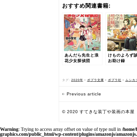
おすすめ関連書籍:
あんだら先生と浪
けものよろず
花少女探偵団
お助け録
タグ:
2020年
•
ポプラ文庫
•
ポプラ社
•
ムシカ
Previous article
© 2020 すてきな装丁や装画の本屋 Bird Grap
Warning
: Trying to access array offset on value of type null in
/home/
graphics.com/public_html/wp-content/plugins/amazonjs/amazonjs