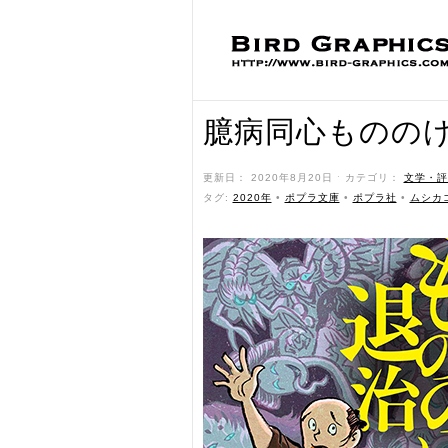
臆病同心ものの
更新日： 2020年8月20日 ˑ カテゴリ：
文学・評
タグ:
2020年
•
ポプラ文庫
•
ポプラ社
•
ムシカ