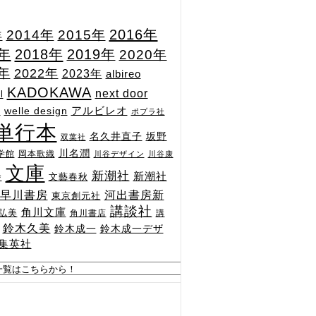
2015年
2016年
2014年
年
7年
2018年
2019年
2020年
1年
2022年
2023年
albireo
KADOKAWA
next door
l
n
アルビレオ
welle design
ポプラ社
単行本
坂野
名久井直子
双葉社
川名潤
学館
岡本歌織
川谷デザイン
川谷康
文庫
新潮社
新潮社
文藝春秋
舎
河出書房新
早川書房
東京創元社
講談社
角川文庫
弘美
角川書店
講
鈴木久美
鈴木成一
鈴木成一デザ
集英社