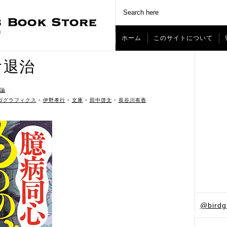
ホーム
このサイトについて
け退治
論
ˑ
ゴグラフィクス
•
伊野孝行
•
文庫
•
田中啓文
•
長谷川有香
@bird