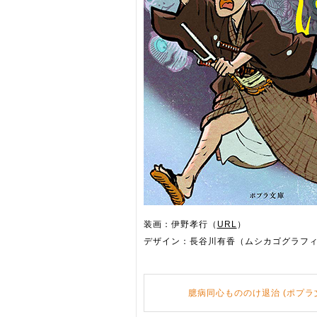
装画：伊野孝行（
URL
）
デザイン：長谷川有香（ムシカゴグラフ
臆病同心もののけ退治 (ポプラ