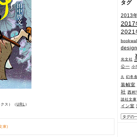
タグ
2013
201
202
bookwal
desig
光文社
公一
小
幻冬
久
装幀室
社
西村
談社文庫
ィクス）（
URL
）
イン室
文庫)