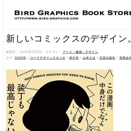
新しいコミックスのデザイン
更新日： 2020年7月3日 ˑ カテゴリ：
アート・建築・デザイン
ˑ
タグ:
2020年
•
コードデザインスタジオ
•
単行本
•
山本さほ
•
日貿出版社
•
有限会