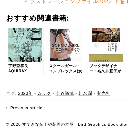
イラストレーションファイル2020 下巻 (
おすすめ関連書籍:
宇野亞喜良
スクールガール・
ブックデザイナ
AQUIRAX
コンプレックス(女
ー・名久井直子が
WORKS
子校)
訪ねる 紙ものづく
SCHOOLGIRL
りの現場から
COMPLEX 3
タグ:
2020年
•
ムック
•
土谷尚武
•
川名潤
•
玄光社
Previous article
© 2020 すてきな装丁や装画の本屋 Bird Graphics Book Store. All i