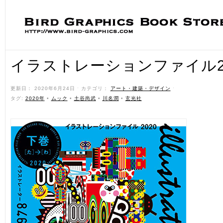
イラストレーションファイル20
更新日： 2020年6月24日 ˑ カテゴリ：
アート・建築・デザイン
ˑ
タグ:
2020年
•
ムック
•
土谷尚武
•
川名潤
•
玄光社