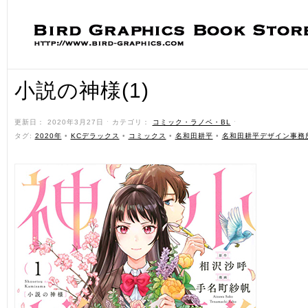
小説の神様(1)
更新日： 2020年3月27日 ˑ カテゴリ：
コミック・ラノベ・BL
ˑ
タグ:
2020年
•
KCデラックス
•
コミックス
•
名和田耕平
•
名和田耕平デザイン事務