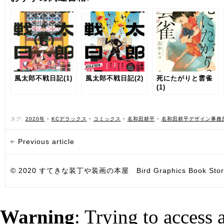
風太郎不戦日記(1)
風太郎不戦日記(2)
死にたがりと雲雀
(1)
タグ:
2020年
•
KCデラックス
•
コミックス
•
名和田耕平
•
名和田耕平デザイン事務
Previous article
© 2020 すてきな装丁や装画の本屋 Bird Graphics Book Store. All i
Warning
: Trying to access 