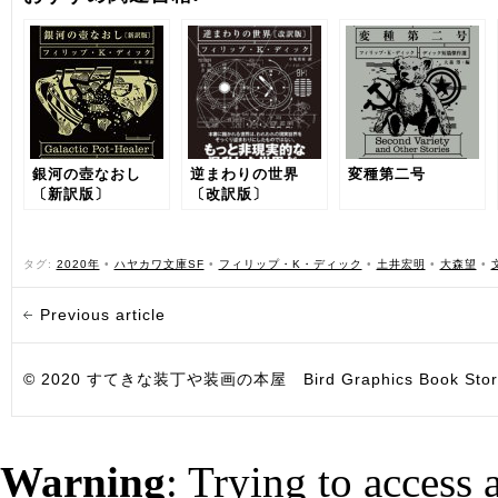
銀河の壺なおし
逆まわりの世界
変種第二号
〔新訳版〕
〔改訳版〕
タグ:
2020年
•
ハヤカワ文庫SF
•
フィリップ・K・ディック
•
土井宏明
•
大森望
•
Previous article
© 2020 すてきな装丁や装画の本屋 Bird Graphics Book Store. All i
Warning
: Trying to access 