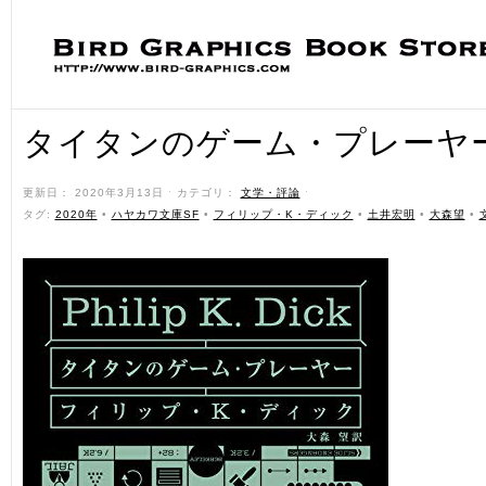
タイタンのゲーム・プレーヤ
更新日： 2020年3月13日 ˑ カテゴリ：
文学・評論
ˑ
タグ:
2020年
•
ハヤカワ文庫SF
•
フィリップ・K・ディック
•
土井宏明
•
大森望
•