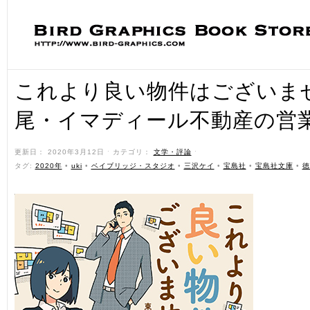
これより良い物件はございませ
尾・イマディール不動産の営
更新日： 2020年3月12日 ˑ カテゴリ：
文学・評論
ˑ
タグ:
2020年
•
uki
•
ベイブリッジ・スタジオ
•
三沢ケイ
•
宝島社
•
宝島社文庫
•
徳