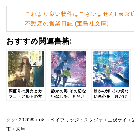
これより良い物件はございません! 東京
不動産の営業日誌 (宝島社文庫)
おすすめ関連書籍:
深煎りの魔女とカ
静かの海 その切な
静かの海 その切な
フェ・アルトの客
い恋心を、月だけ
い恋心を、月だけ
人たち ロンドンに
が見ていた 下
が見ていた 上
薫る珈琲の秘密
タグ:
2020年
•
uki
•
ベイブリッジ・スタジオ
•
三沢ケイ
•
甫
•
文庫