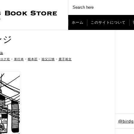
ホーム
このサイトについて
ンジ
論
ˑ
ナロク社
•
単行本
•
根本匠
•
祖父江慎
•
鹿子裕文
@bird