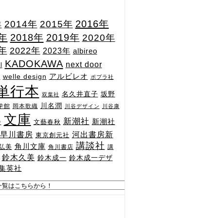
2015年
2016年
2014年
年
7年
2018年
2019年
2020年
1年
2022年
2023年
albireo
KADOKAWA
next door
l
n
アルビレオ
welle design
ポプラ社
単行本
坂野
名久井直子
双葉社
川名潤
学館
岡本歌織
川谷デザイン
川谷康
文庫
新潮社
新潮社
文藝春秋
舎
河出書房新
早川書房
東京創元社
講談社
角川文庫
弘美
角川書店
講
鈴木久美
鈴木成一
鈴木成一デザ
集英社