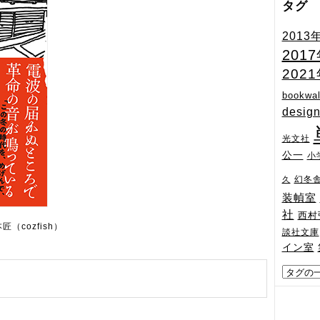
タグ
2013
201
202
bookwal
desig
光文社
公一
小
幻冬
久
装幀室
社
西村
匠（cozfish）
談社文庫
イン室