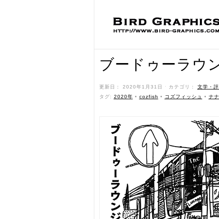
ブードゥーラウ
更新日： 2020年1月31日 ˑ カテゴリ：
文学・評
タグ:
2020年
•
cozfish
•
コズフィッシュ
•
ナ