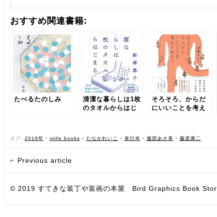
おすすめ関連書籍:
たべるたのしみ
清潔な暮らしは1枚
そろそろ、からだ
のタオルからはじ
にいいことを考え
まる 年をかさねて
てみよう
しあわせになる手
帖
タグ:
2019年
•
mille books
•
たなかれいこ
•
単行本
•
服部あさ美
•
藤原康二
Previous article
© 2019 すてきな装丁や装画の本屋 Bird Graphics Book Store. All i