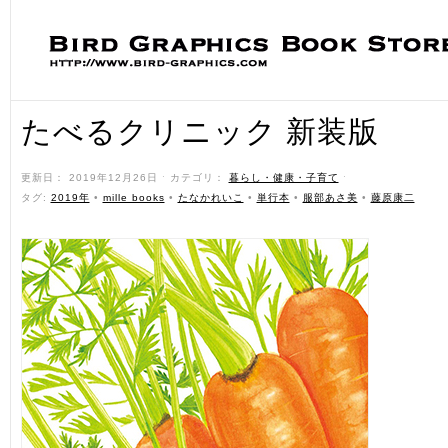
たべるクリニック 新装版
更新日： 2019年12月26日 ˑ カテゴリ：
暮らし・健康・子育て
ˑ
タグ:
2019年
•
mille books
•
たなかれいこ
•
単行本
•
服部あさ美
•
藤原康二