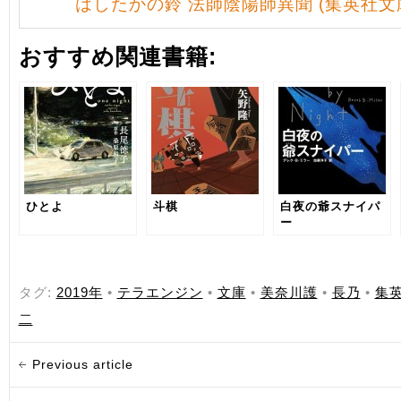
はしたかの鈴 法師陰陽師異聞 (集英社文
おすすめ関連書籍:
ひとよ
斗棋
白夜の爺スナイパ
ー
タグ:
2019年
•
テラエンジン
•
文庫
•
美奈川護
•
長乃
•
集
二
Previous article