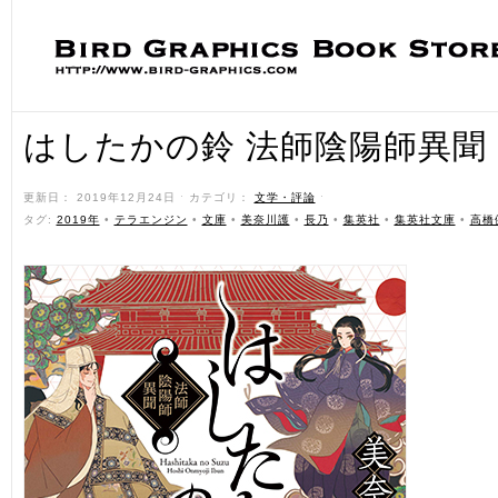
はしたかの鈴 法師陰陽師異聞
更新日： 2019年12月24日 ˑ カテゴリ：
文学・評論
ˑ
タグ:
2019年
•
テラエンジン
•
文庫
•
美奈川護
•
長乃
•
集英社
•
集英社文庫
•
高橋