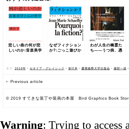
悲しい曲の何が悲
なぜフィクション
わが人生の幽霊た
しいのか:音楽美学
か?:ごっこ遊びか
ち――うつ病、憑
と心の哲学
らバーチャルリア
在論、失われた未
リティまで
来
タグ:
2019年
•
セオドア・グレイシック
•
単行本
•
慶應義塾大学出版会
•
服部一成
Previous article
© 2019 すてきな装丁や装画の本屋 Bird Graphics Book Store. All i
Warning
: Trying to access 