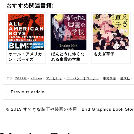
おすすめ関連書籍:
オール・アメリカ
ほんとうに怖くな
もえぎ草子
ン・ボーイズ
れる幽霊の学校
タグ:
2019年
•
albireo
•
アルビレオ
•
バーバラ・オコーナー
•
中野怜奈
•
偕成社
•
Previous article
© 2019 すてきな装丁や装画の本屋 Bird Graphics Book Store. All i