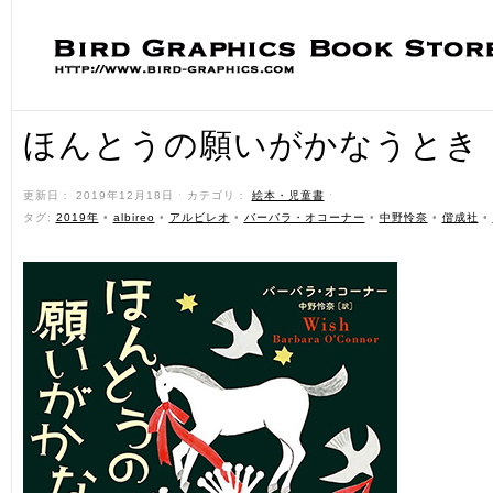
ほんとうの願いがかなうとき
更新日： 2019年12月18日 ˑ カテゴリ：
絵本・児童書
ˑ
タグ:
2019年
•
albireo
•
アルビレオ
•
バーバラ・オコーナー
•
中野怜奈
•
偕成社
•