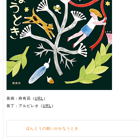
装画：柊有花（
URL
）
装丁：アルビレオ（
URL
）
ほんとうの願いがかなうとき