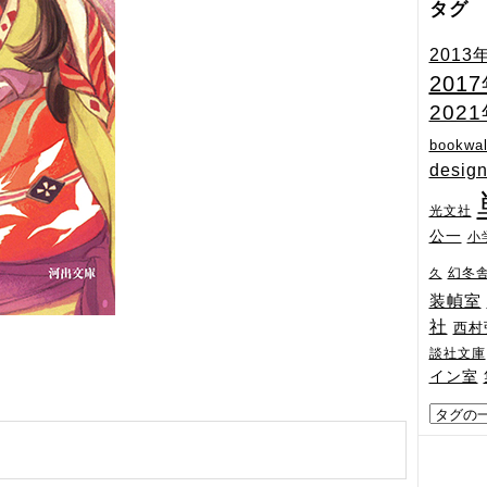
タグ
2013
201
202
bookwal
desig
光文社
公一
小
幻冬
久
装幀室
社
西村
談社文庫
イン室