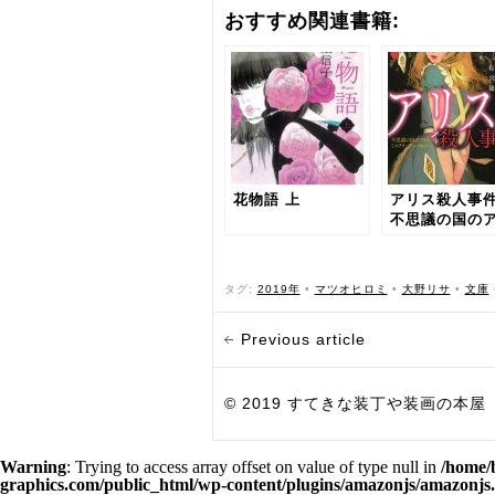
おすすめ関連書籍:
花物語 上
アリス殺人事
不思議の国の
ス ミステリー
ソロジー
タグ:
2019年
•
マツオヒロミ
•
大野リサ
•
文庫
Previous article
© 2019 すてきな装丁や装画の本屋 Bird Grap
Warning
: Trying to access array offset on value of type null in
/home/
graphics.com/public_html/wp-content/plugins/amazonjs/amazonjs