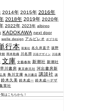
2015年
2016年
2014年
年
7年
2018年
2019年
2020年
1年
2022年
2023年
albireo
KADOKAWA
next door
l
n
アルビレオ
welle design
ポプラ社
単行本
坂野
名久井直子
双葉社
川名潤
学館
岡本歌織
川谷デザイン
川谷康
文庫
新潮社
新潮社
文藝春秋
舎
河出書房新
早川書房
東京創元社
講談社
角川文庫
弘美
角川書店
講
鈴木久美
鈴木成一
鈴木成一デザ
集英社