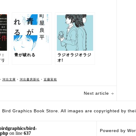
件：
青が破れる
ラジオラジオラジ
アリ
オ!
アン
•
河出文庫
•
河出書房新社
•
近藤富枝
Next article
hics Book Store. All images are copyrighted by their 
birdgraphics/bird-
Powered by Wor
.php
on line
637