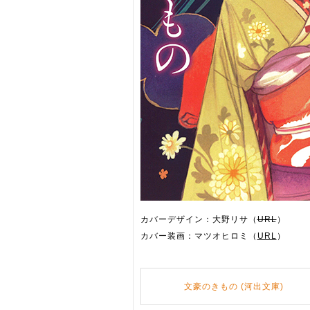
カバーデザイン：大野リサ（
URL
）
カバー装画：マツオヒロミ（
URL
）
文豪のきもの (河出文庫)