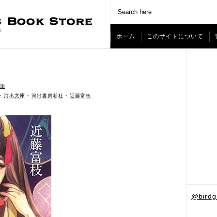
ホーム
このサイトについて
論
ˑ
•
河出文庫
•
河出書房新社
•
近藤富枝
@bird