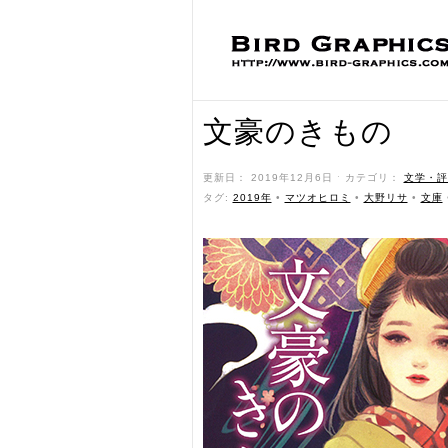
文豪のきもの
更新日： 2019年12月6日 ˑ カテゴリ：
文学・評
タグ:
2019年
•
マツオヒロミ
•
大野リサ
•
文庫