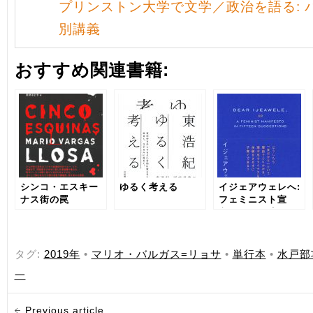
プリンストン大学で文学／政治を語る: 
別講義
おすすめ関連書籍:
シンコ・エスキー
ゆるく考える
イジェアウェレへ:
ナス街の罠
フェミニスト宣
言、15の提案
タグ:
2019年
•
マリオ・バルガス=リョサ
•
単行本
•
水戸部
一
Previous article