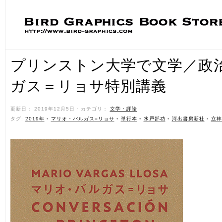
プリンストン大学で文学／政治
ガス＝リョサ特別講義
更新日： 2019年12月5日 ˑ カテゴリ：
文学・評論
ˑ
タグ:
2019年
•
マリオ・バルガス=リョサ
•
単行本
•
水戸部功
•
河出書房新社
•
立林