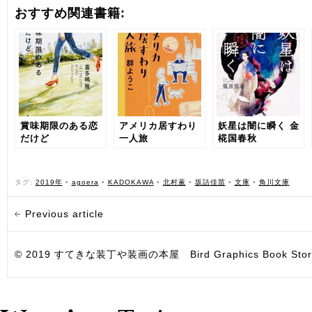
おすすめ関連書籍:
賞味期限のある恋
アメリカ居すわり
妖星は闇に瞬く 金
だけど
一人旅
椛国春秋
タグ:
2019年
•
agoera
•
KADOKAWA
•
北村薫
•
坂詰佳苗
•
文庫
•
角川文庫
Previous article
© 2019 すてきな装丁や装画の本屋 Bird Graphics Book Store. All i