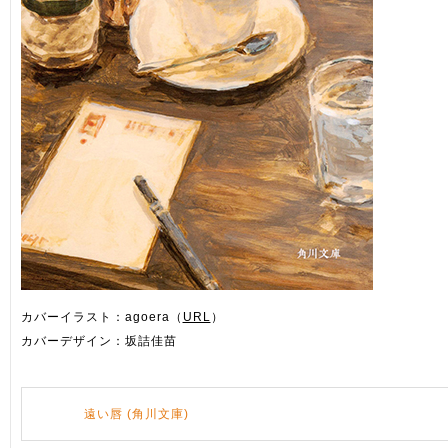
カバーイラスト：agoera（
URL
）
カバーデザイン：坂詰佳苗
遠い唇 (角川文庫)