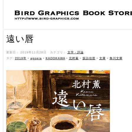
遠い唇
更新日： 2019年11月28日 ˑ カテゴリ：
文学・評論
ˑ
タグ:
2019年
•
agoera
•
KADOKAWA
•
北村薫
•
坂詰佳苗
•
文庫
•
角川文庫