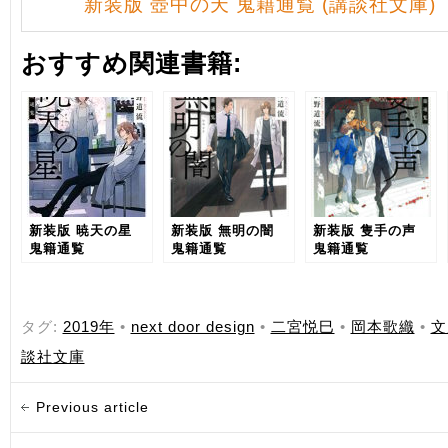
新装版 壺中の天 鬼籍通覧 (講談社文庫)
おすすめ関連書籍:
新装版 暁天の星
新装版 無明の闇
新装版 隻手の声
鬼籍通覧
鬼籍通覧
鬼籍通覧
タグ:
2019年
•
next door design
•
二宮悦巳
•
岡本歌織
•
文
談社文庫
Previous article