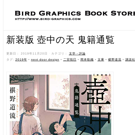
新装版 壺中の天 鬼籍通覧
更新日： 2019年11月20日 ˑ カテゴリ：
文学・評論
ˑ
タグ:
2019年
•
next door design
•
二宮悦巳
•
岡本歌織
•
文庫
•
椹野道流
•
講談