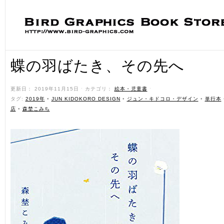
蝶の羽ばたき、その先へ
更新日： 2019年11月15日 ˑ カテゴリ：
絵本・児童書
ˑ
タグ:
2019年
•
JUN KIDOKORO DESIGN
•
ジュン・キドコロ・デザイン
•
単行本
店
•
森埜こみち