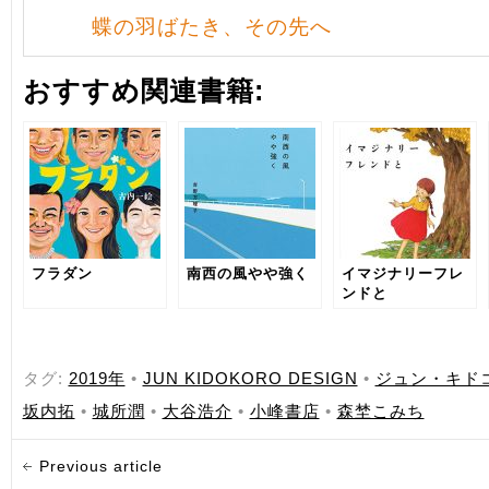
蝶の羽ばたき、その先へ
おすすめ関連書籍:
フラダン
南西の風やや強く
イマジナリーフレ
ンドと
タグ:
2019年
•
JUN KIDOKORO DESIGN
•
ジュン・キド
坂内拓
•
城所潤
•
大谷浩介
•
小峰書店
•
森埜こみち
Previous article