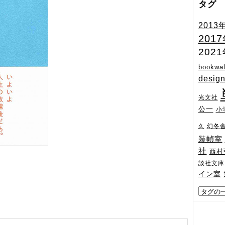
タグ
2013
201
202
bookwal
desig
光文社
公一
小
幻冬
久
装幀室
社
西村
談社文庫
イン室