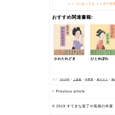
いくつになっても トシヨリ生
おすすめ関連書籍:
かわたれどき
ひとめぼれ
タグ:
2019年
•
上楽藍
•
中野翠
•
南タカコ
•
南
Previous article
© 2019 すてきな装丁や装画の本屋 Bird Grap