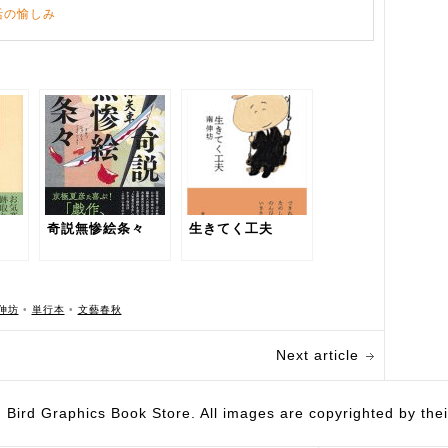
活の愉しみ
奇説無惨絵条々
生きてく工夫
伸坊
•
単行本
•
文藝春秋
Next article
hics Book Store. All images are copyrighted by their 