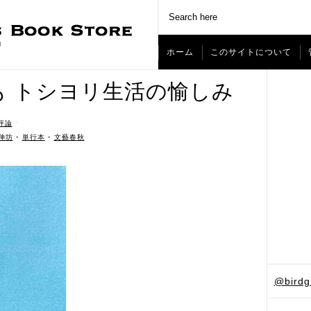
ホーム
このサイトについて
 トシヨリ生活の愉しみ
評論
ˑ
伸坊
•
単行本
•
文藝春秋
@bird