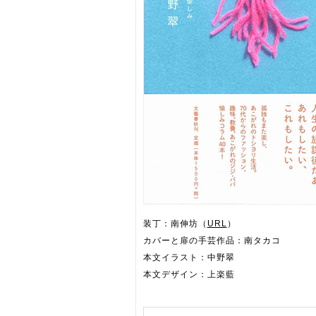
装丁：南伸坊（
URL
）
カバーと扉の手芸作品：南タカコ
本文イラスト：中野翠
本文デザイン：上楽藍