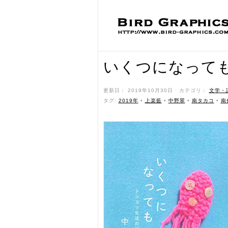
いくつになっても
更新日： 2019年10月30日 ˑ カテゴリ：
文学・
タグ:
2019年
•
上楽藍
•
中野翠
•
南タカコ
•
南