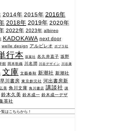
2015年
2016年
2014年
年
7年
2018年
2019年
2020年
1年
2022年
2023年
albireo
KADOKAWA
next door
l
n
アルビレオ
welle design
ポプラ社
単行本
坂野
名久井直子
双葉社
川名潤
学館
岡本歌織
川谷デザイン
川谷康
文庫
新潮社
新潮社
文藝春秋
舎
河出書房新
早川書房
東京創元社
講談社
角川文庫
弘美
角川書店
講
鈴木久美
鈴木成一
鈴木成一デザ
集英社