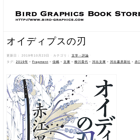
オイディプスの刃
更新日： 2019年10月23日 ˑ カテゴリ：
文学・評論
ˑ
タグ:
2019年
•
Fragment
•
佳嶋
•
文庫
•
柳川貴代
•
河出文庫
•
河出書房新社
•
赤