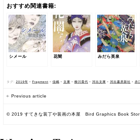
おすすめ関連書籍:
シメール
花闇
みだら英泉
タグ:
2019年
•
Fragment
•
佳嶋
•
文庫
•
柳川貴代
•
河出文庫
•
河出書房新社
•
赤
Previous article
© 2019 すてきな装丁や装画の本屋 Bird Graphics Book Store. All i