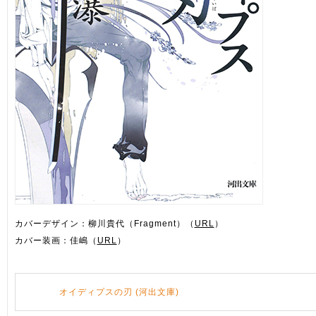
カバーデザイン：柳川貴代（Fragment）（
URL
）
カバー装画：佳嶋（
URL
）
オイディプスの刃 (河出文庫)