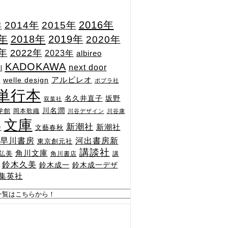
2015年
2016年
2014年
年
7年
2018年
2019年
2020年
1年
2022年
2023年
albireo
KADOKAWA
next door
l
n
アルビレオ
welle design
ポプラ社
単行本
坂野
名久井直子
双葉社
川名潤
学館
岡本歌織
川谷デザイン
川谷康
文庫
新潮社
新潮社
文藝春秋
舎
河出書房新
早川書房
東京創元社
講談社
角川文庫
弘美
角川書店
講
鈴木久美
鈴木成一
鈴木成一デザ
集英社