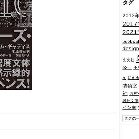
タグ
2013
201
202
bookwal
desig
光文社
公一
小
幻冬
久
装幀室
社
西村
談社文庫
イン室