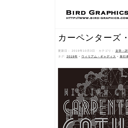
カーペンターズ
更新日： 2019年10月3日 ˑ カテゴリ：
文学・評
タグ:
2019年
•
ウィリアム・ギャディス
•
単行