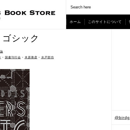
ホーム
このサイトについて
・ゴシック
論
ˑ
本
•
国書刊行会
•
木原善彦
•
水戸部功
@bird